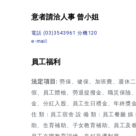
意者請洽人事 曾小姐
電話 (03)3543961 分機120
e-mail:
員工福利
法定項目:
勞保、健保、加班費、週休二
假、員工體檢、勞退提撥金、職災保險
金、分紅入股、員工生日禮金、年終獎金、
住 類：員工宿舍 設 備 類：員工餐廳 娛
助、生育補助、子女教育補助、員工及眷