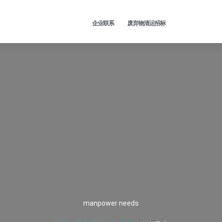
企业联系
废弃物清运招标
manpower needs