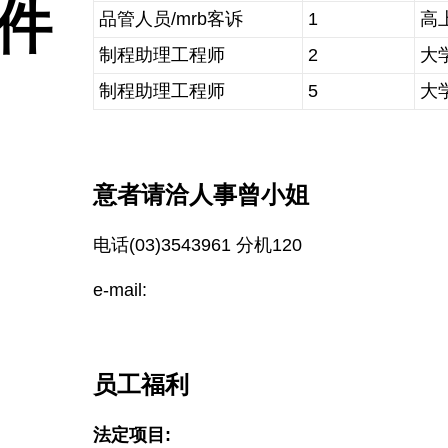
件
品管人员/mrb客诉
1
高
制程助理工程师
2
大
制程助理工程师
5
大
意者请洽人事曾小姐​
电话(03)3543961 分机120
e-mail:
员工福利
法定项目: