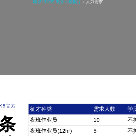
凯发k8官方-凯发k8旗舰厅
»
人力需求
K8官方
征才种类
需求人数
学
条
夜班作业员
10
不
夜班作业员(12hr)
5
不