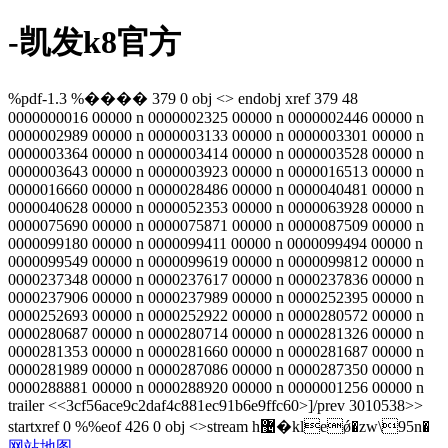
-凯发k8官方
%pdf-1.3 %���� 379 0 obj <> endobj xref 379 48
0000000016 00000 n 0000002325 00000 n 0000002446 00000 n
0000002989 00000 n 0000003133 00000 n 0000003301 00000 n
0000003364 00000 n 0000003414 00000 n 0000003528 00000 n
0000003643 00000 n 0000003923 00000 n 0000016513 00000 n
0000016660 00000 n 0000028486 00000 n 0000040481 00000 n
0000040628 00000 n 0000052353 00000 n 0000063928 00000 n
0000075690 00000 n 0000075871 00000 n 0000087509 00000 n
0000099180 00000 n 0000099411 00000 n 0000099494 00000 n
0000099549 00000 n 0000099619 00000 n 0000099812 00000 n
0000237348 00000 n 0000237617 00000 n 0000237836 00000 n
0000237906 00000 n 0000237989 00000 n 0000252395 00000 n
0000252693 00000 n 0000252922 00000 n 0000280572 00000 n
0000280687 00000 n 0000280714 00000 n 0000281326 00000 n
0000281353 00000 n 0000281660 00000 n 0000281687 00000 n
0000281989 00000 n 0000287086 00000 n 0000287350 00000 n
0000288881 00000 n 0000288920 00000 n 0000001256 00000 n
trailer <<3cf56ace9c2daf4c881ec91b6e9ffc60>]/prev 3010538>>
startxref 0 %%eof 426 0 obj <>stream h޴�kleǿ�zw\95n�
网站地图