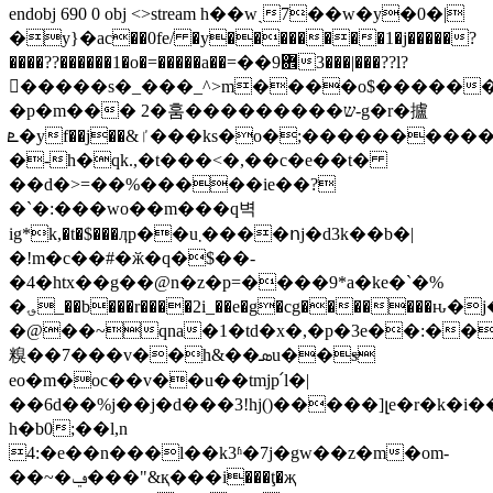
endobj 690 0 obj <>stream h��wˎ7��w�y�0�|
�y}�ac��0fe/ �y��������1�j�����?
����??������1�o�=�����a��܎9��=3���|���??l?
�����s�_���_^>m����ο$�����
�p�m��� 2�훔���������ש-g�r�攎
ܧ�yf��j��&ٵ���ks�o�;����������������w
�-h�qk.,�t���<�,��c�e��t�
��d�>=��%�����ie��?
�`�:���wo��m���q벽
ig*k,�t�$���ӆp��u܂����ոj�d3k��b�|
�!m�c��#�ӂ�q�$��-
�4�htx��g��@n�z�p=����9*a�ke�`�%
�؈_��b���r����2i_��e�g�cg�������ԋ�j�c�
�@��~qna�1�td�x�,�p�3
e��:��
糗��7���v��h&��ܣu��s̶
eo�m�oc��v��u��tmjp՛l�|
��6d��%j��j�d���3!hj()�����]լe�r�k�i
h�b0;��l,n
4:�e��n���l��k3ʱ�7j�gw��z�m�om-
��~�ݠ���"&қ���i���ţ�җ