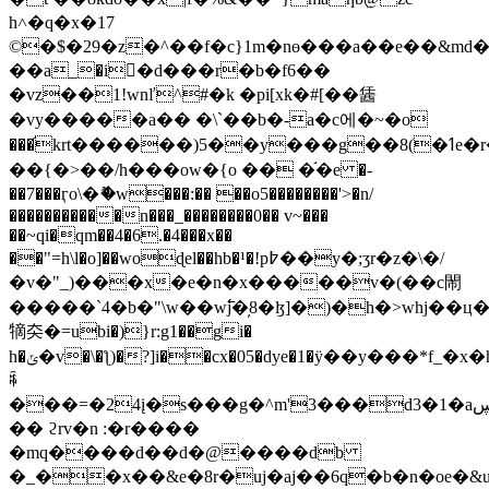
h˄�q�x�17
©�$�29�z�^��f�c}1m�nɵ���a��e��&md
��a_�i�ٕd���r�b�f6��
�vz��1!wnľ^#�k �pi[xk�#[��䣸
�vy�����a�� �\`��b�-a�c에�~�o
���֬krt������)5��y���g��8(�ߗe�r���
��{�>��/h���ow�{o �� �֬�e �-
��7���ӷo\�ޮ�w���:�� ��o5��������'>�n/
�����������n���_��������0�� v~���
��~qi�qm��4�6.�4���x��
��"=h\l�o]��woɖel��hb�¹�!p߈��y�;ʒr�z�\�/
�v�"_)���x�e�n�x�����v�(��c閙
�����`4�b�"\w��w߱j�̦8�ɮ]�)�h�>whj��
㹍㚐�=ubi�)}r:g1��gi�
h�ݶ�v�\�ƪ)�?]i��cx�05�dye�1�ӱ��y���*f_�x�h�6_��y���ss�ev�dzvo)��o�w�\z���=�a9z%ւ�zn�'4ʶ_ƌ������&
ꎷ
���=�24į�s���g�^m'3���d3�1�aڛ��jj��-
�� ϩrv�n :�r����
�mq����d��d�@����db
�_��x��&e�8r�uj�aj��6q�b�n�oe�&u�