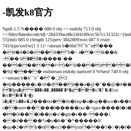
-凯发k8官方
%pdf-1.5 %���� 686 0 obj <> endobj 713 0 obj
<>/filter/flatedecode/id[<284339acd8e24f4189cec5b7cc31322c>
]/in
55]/info 685 0 r/length 125/prev 3842809/root 687 0 r/size
741/type/xref/w[1 3 1]>>stream h�bbd```b``m���
�id�d�h�r��d�"h�> ɨ� �=&��&
<�� һ��$�s����`��
��l�����i=)�d���z��
�9@���� endstream endobj startxref 0 %%eof 740 0 obj
<>stream h�b```e``�"�_23
�0p�����c�1#�d��d��a�@�"��@�#��
l'�0pq�q*���x��_�����`�*�g ���x?�?`�c�1ax
�ec��e�`�>͟�y
o�y�o��w�ڬ���օa��ils�bnp�a�op��wo�s��b�d�z
s��umv�����ⱦ�����oьc�=qasv����l�)
�
�0i���l��jƽ�z!�gm�z��=���}
��d����*a�u�k�"�*�����0/
�ɳu�2�vk�dt�ey3��ym���5�:׳�j�f�fkي�y'��g�)�yt���$2ϖ�� z�����y��`������su����v�?