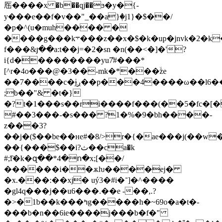
厒����x �b��qj��ϧ�y�{-
y���e��f�v��"_��a}ٖ�j1}�$��/
�p�^(u�muh���� �
����g���k܋���z��x�$�k�up�jnvk�2�k����iu���$��ua8#a�3p���8���m�ptj��q�m�i�n�6��o�9�is�9�l�!v�y�u/q�rs#)xn���z��j�ԧ�2�p�$al{���4�2ss�`~�sb?
f���&յ��a:t��j=�2�sn �n(��<�]�'?
i{d���������yu7̐#���*
[^r�4o���@�3��-mk�*���ۙze
��7����c�ɉږ��p���4����ω��l6���!d�@�����-
;b��"& �t�}
�?t�1���s��ri����f���(��5�fc�[�
#��3���-�s��� ?1�%�9�bh����-
z���3?
��j�($��be��нe#�8/>r�{�ae���j(��w
��{���$��i?ث��ca�k
#;f҇�k�զ��*4�ո�x;[��/
������i��ѫƕ����ej�
�x.���:��xj� uý3�#i�־]�^����
�gl4q���j��u6���.��e -��,.?
�>�1b��k���ߤg�����h�~69o�a�t�-
���b�n��6ie����j���b�f�"