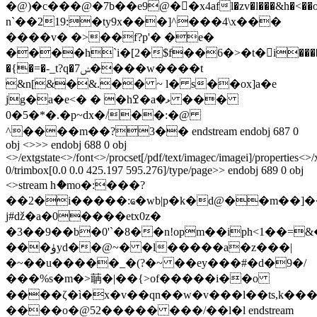
�@)�c���@�7b��e9@��x4afl�zv�l���&h�<��o׵���
n`��219:�ty9x���]^���4\x���
����v� �>��f?p'� �e�
����h`i�[2�$f��6�>�t�i����1��
�{�=�-_t?q�7ݾ����w����t
&n[&�&.�� ~ l� s��ox]a�e
jg�a�e<� � �hߐ�aޅ� ���
�.�*�5�0p~dx�/��:�@
^����m��?3�� endstream endobj 687 0
obj <>>> endobj 688 0 obj
<>/extgstate<>/font<>/procset[/pdf/text/imagec/imagei]/properties<>
0/trimbox[0.0 0.0 425.197 595.276]/type/page>> endobj 689 0 obj
<>stream hެ�mo�:���?
��2�i�����:ҩ�wb|p�k�d@��m��]�
j#ǆ�a�0����etx0z�
�3��9��b�0'`�8��n!opm��iph<1��=
���ۈyd��@~� �l�����a�z���|
�~��u�����_�(?�~ ��ey���#�d�9�/
���
%s�m�>䔜�|��{>of�����i��o
����ζ�ì�x�v��qn��w�v���ӏ��ts,k����ב�
����o�@52����� ���/��l�l endstream