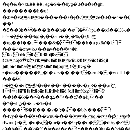
�q�&�>x؍��:��ܧeg�9��8yg�
\f�u�r�ghi
��y�����h�u!
�:b=�vӛ%�d������s�j�7ze�3��^��
��!
�5��3k����!h��h�'�e�{:p1��x[��l%-
tc`=����9@�;��sm��]�%,�{9n
�ug��l��u���&�d��h�a gx6a'�k
���^�#hbޘ��iav�b�ܺ=�h
�ccȑ�dc�x�r�b�j�s�
�can6jօ�k!r�;�w����s�w�uk/��9�o��$q�
]��,b�4���se���z�����[oqr�s�rށg�
z�u8\�����8_�l�xc<��t��3�>mf��wx'
���
b���u7�r�й��<����z�͖ҵ3���;m
��i��"��s�x�o�n�1�t�vh��d.[c.��m%xұ��?
�ͬ�f��k��s��qܠ�"<��c7�n4ij��|
�*�yȣڻ��nc�%�4
����$�]0��.�v�`;�s��b(v���
�4vy������wu6����� rql�r�pp
rfwmn}:�.�u�aj�m�o��9q��o��d9ry�z7
49�h���k�%�֔ar�qӓ�o�,x�jh�t�9|t>��]vi��i~�y�#wu��ty,�o1,����6u�ܥirc