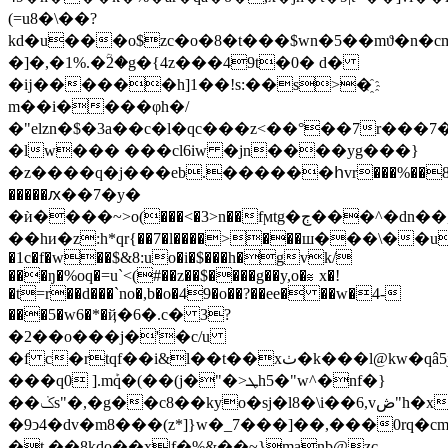
(=u8�\��?
kd�u���o$zc�o�8�t���$wn�5��mϑ�n�c
�]�,�1%.�ؒ2�g�{4z���49t�0� d�
�ĳ������h]1��!s:��s>�҈
m��i����φh�/
�"elzn�$�3a��c�l�qc���z<��°��7r���7�
�lw��� ���cl6iw �jn����yg���}
�z����q�j���eb.�
�����հvr���%��8s�
�����ԕ��7�y�
�ѝ����~>o(���<�3>n��fϻt
��hи�z:h*qr{��7�l����>���ш���\��
�1c�f�w��$&8:uo�i�$���h�gvk/
���ŋ�%oq�=u`<(#��z��$����g��y,o�⩬ x�!
�t=r��d���`no�,b�o�49�o��?��ee� ��w�4-
���5�w6�*�ҋ�6�.c� 3?
�2��o���j�'�c/u
�f c�rtqf��i&l��t��xٺ�k���l@kw�qâ5j j^���y4��>�~�̯r��]jqh]�áwqs��x����(:��3���<ɓqm3�@�q>`���>�0�y�3���<�.�����7y\.]k~�)9e��ىp�z��}
���q0 ].mܰq�(��(j�"�>ܛh5�"w^�nf�}
��ݢs"�,�g��c8��kyo�sj�l8�\i��6,vڞ"h�x 4����d�yl�>2[�,�x dj.ڍ�in���_yԑ�
�9ͻ4�dv�m8���(z*]}w�_7���]��,���0rq�cm�cp�&ݐ�u�m��b��
�t ��8kdo��x|f�%&��~}maƞbܸ@zc