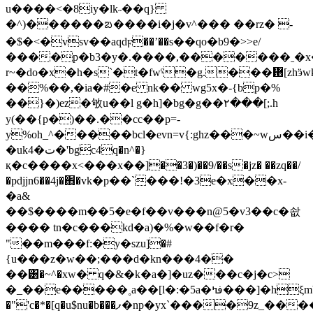
u����<�8iy�lk˶��q}
�^)������ᨰ����i�j�v^��� ��rz� -
�$�<�vsv��aqdϝ��ʼ��s��qo�b9�>>e/
����p�b3�y�.����,�������ˍ�x�
r~�do�x�h�s`�t�fwˤ�g.���᜘[zhӭwk
��%��,�ia�#�e nk�� wg5x�-{bp�%
��}�)ez�敂u��l g�h]�bg�g��۲���[;.h
y(��{p�)��.��cc��p=-
y%oh_^�����bcl�evn=v{:ghz���~wس��i�Ԯ�v�tj�j^6d�t'9���o8*y@4�e=�
�uk4�ت�'bgc4q�n^�}
қ�c����x<���x��]��3�)��9/��s�jz� ��zq��/
�pdjjn6��4j�֋�vk�p��`���!�3e�x��x-
�a&
��$����m��5�e�f��v���n@5�v3��c�솺
���� tn�c���kd�a)�%�w��f�r�
"��m���f:�y�szu]�#
{u���z�w��;���d�kn���4��
��͸�~^�xw� q�&�k�a�]�uz���c�j�c>
�_��e�����˳a��[l�:�5a�فߤ���]�hξmb��
�"'c�*�[q�u$nu�b���ފ�np�yx`����9z_�������և�1���m>�~���