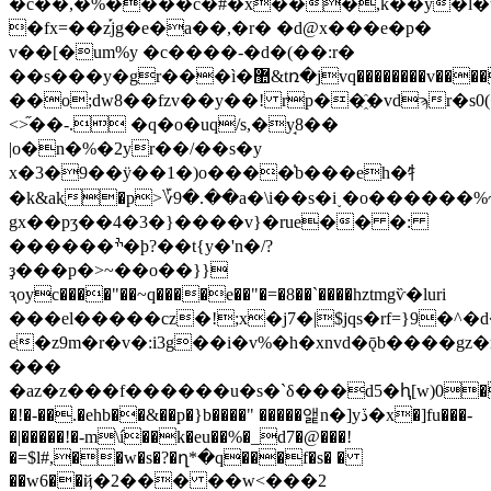
�c��,�%����c�#�x���,k�̎�y�l�u
�fx=��z֡jg�e�a��,�r� �d@x���e�p�
v��[�um%y �c����-�d�(��:r�
��s���y�gr���ì�޺&tռ�jvq��������v�����;��k����;��ٰ��q
��o;dw8��fzv��y��! rp��҈�vdϡr�s
<>֞��-. �q�o�uq/s,�y̘8��
|o�n�%�2yr��/��s�y
x�3�9��ӱ��1�)o����̍b���eh�牜
�k&ak�p>؆9�.��a�\i��s�i˯�o������%
gx��pʒ��4�3�}����v}�rue�� �:
������ׯ�ϸ?��t{y�'n�/?
ҙ���p�>~��o��}}
ԇoyc����"��~q����e��"�=�8��`����hztmgѷ�luri
���el�����cz�!;x�j7�|$jqs�rf=}9�^�d
e�z9m�r�v�:i3g��i�v%�h�xnvd�ǭb����gz
���
�az�z���f������u�s�`δ���d5�ԧ[w)0�f�
�!�-��.�ehb��&��p�}b����" �����앭n�]yڏ�x�]fu���-
�|�����!�-m\í��k�eu��%�_d7�@���!
�=$l#,��w�s�?�ղ*�q���f�s� �
��w6��ҋ�2��� ��w<���2