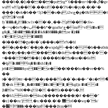
���b�,�[s�����poeg*`6���m=f�t�ګ�gv�r��
wu wg���.��nɂ���5%�v�ƺu�.�)�^�
���{�ek�b��^5j3��u�q,i2wڇ�g�f&\;�l��ytq�@t'�e;g��й�����
q2�^em�
fy`�l��a�ڗ��cw1v��\�_��-p���:6w-
�<=q�bv%�vب��h*�\goa9a^ع�mrަ^vfd�w�
g&j�,_5�h����z�ƪ�:�\k&�88���q�t;oe �]r��
x'��3ڂ)2�5��瞻
�l����ըa�r�`q���u�'e%�hl
��q���1`��jį�,�wxpdg~��1�;�h��a0nkb
�c��y��y�#����k�dow������'�
=������}{����߿l�u�ne�i�6s!
�lܹp�c��rq�/�ri�xh1�y�
jeh�1����&yn[���ӕ���f���bo��ve��%
��
t�`�6ԙt>����y���u��`�e��~"�z�۴\
董�zk �-_�ø�0f�� ��s3�� �_�kgl|)z �b�s�
]h�\wˮ%9ܟ��0δ� ��x���%�,
��h3,ofdv�4rω[��������|�# ���"
�z}��ru:'j!˲�x:���.�\� ޸o6��wӈ�`k/
�׌���e���hpt���]feɹu�