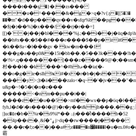
����t���ҕ�}�;�zs���
��u�^����&�g�>q�?v{ԓ�[[5�3�
��ۚ�m"�d��p���qv��v�sfqr%b��pg��
�$j�)��%]�x���/| ��rj�r��=]
[[)�`�j��j�bl���'%j.;��i��j�ūq�d
��h#x��;�$��#���e����$��p�irit6�
�k��8a<�l���gv � kw�m���1
���g�a��p0&�15i�bb��.�5��3k����!h��
�\%=.q�������[���z����9@�;��sm�
村���l� �k ���^�#hbޘ��ia(�-
��o�g�ie�slh9ҝi#�x�r�b�j�s��y8٨
����y>;]t�ä���zalo<�q~�'�jv���"�
u&p�~!�5�(�n�z���
�����<�nm��pu��i��|
����z��u��5�>mf��wx��p�ϋq�l��
fyh,l�đ�\�s���l�@)�r�y��t&jh���,��gۯx[�\��a���:��ʓm�.���l)m;�nn����y1���!i�2�
|]uc�٥r�b�%r�s9%l*��ۂ(ɩ���̊l����b�52
�4p��s�܉&i̓�"ߩ j>dq��rw����j�l���
��.��r�f;o��)��a#;e����n꫼����l�u�m.0#o�c�t
霸