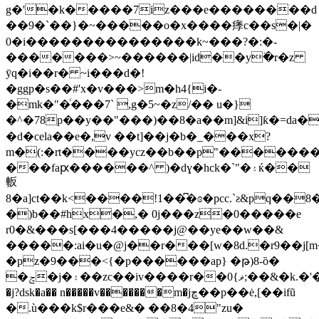
g�'�k�����7iz
���e��������d
��9�`��}�~�����o�x����痵c��s�|�
0�i���������������k~���?�:�-
�������>~������|id��y߳�r�z
ӯq�i��r� ~i���d�!
�ggp�s��#'x�v���>m�h4{i�-
�mk�"�ͨ���7` ,g�5~�z/�� u�}
�^�78p��y��"���)��8�a��m]&i]ƙ�=da�
�d�cela��e�,v ��t]��j�b�_���x?
m�(:�rt����ycz��b��p"������
���faԗ������^ )�dɣ�hck�`"�۽ќ��
䡊
8�a]ct��k<����!1��͆�ɞ�pcc.`ƨ&pq��
�)b��#hx�,� 0j���z�0�����e
r0�&���s[���4�����j@��ye��w��&
�����:ai�u�@j��r���[w�8d.�r9��j[m
�pz�9���<{�p������ap} �թ)8-ȍ�
�ݘ�j�۽��zc��iv����r��0{ޥ;��&�k.�'�%sj9g9�t�t��n�,>��`y�z4��z\e������rn����[�pk4yg<�ٵw��
�j?dsk�a�� n�����v�������m�ϳڇ��p��ė,[��ifũ
�.ù���k$r���e&� ��8�4"zu�