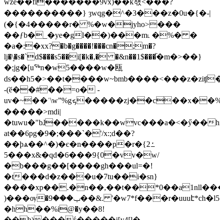
wze��fl�������9vx)��k챿<���?
����������} ȝwqg�^�3���z�0u�{�-|
(�{�4�����r� %�w�jyho>���
��ƒb�_�ye�gl��)���m˪ �%� �
�а�:�xx?�b�g����!���cn�;m�?
lj�\͙�s�`d$���s5��i[�k�,� �&n��1$���֘�m�>��}
�;jg�[uᖅn�w5����w�瓯
ds��h5�>��t����w~bmb����<���z�ziʧ
-(ӗ��#��=o� -
uv�~��ʿ\wˮ%gܟ�����zj��c��x��%�dx
�����>mdi|
�tuwu�"bɺ�����k��wvc���a�<�ӳ��hi�,/o��
at��6pg�9�;���`�'/x:;d��?
��ϸѧ��^�)�є�n����p�r�ߑ2}
�5��x&�qd�6���9{0�vv�w/
�b���g��[����gh���ul=�!
�t���d�z���u�7tu��i�sn}
����xp��.�n��,��t��*0��a1nll���#aft6�
)���ѹ�ݕ���9��&. '�w7*f���r�uuuէ*ch�l5�vw�v ή��p-
�hh��%і@�y��8!
��h)���ѓ�����i[y4[l�