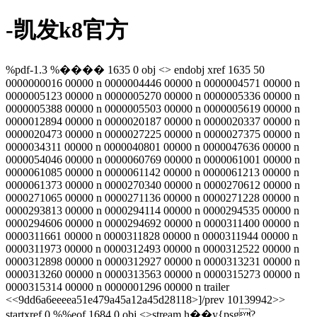
-凯发k8官方
%pdf-1.3 %���� 1635 0 obj <> endobj xref 1635 50
0000000016 00000 n 0000004446 00000 n 0000004571 00000 n
0000005123 00000 n 0000005270 00000 n 0000005336 00000 n
0000005388 00000 n 0000005503 00000 n 0000005619 00000 n
0000012894 00000 n 0000020187 00000 n 0000020337 00000 n
0000020473 00000 n 0000027225 00000 n 0000027375 00000 n
0000034311 00000 n 0000040801 00000 n 0000047636 00000 n
0000054046 00000 n 0000060769 00000 n 0000061001 00000 n
0000061085 00000 n 0000061142 00000 n 0000061213 00000 n
0000061373 00000 n 0000270340 00000 n 0000270612 00000 n
0000271065 00000 n 0000271136 00000 n 0000271228 00000 n
0000293813 00000 n 0000294114 00000 n 0000294535 00000 n
0000294606 00000 n 0000294692 00000 n 0000311400 00000 n
0000311661 00000 n 0000311828 00000 n 0000311944 00000 n
0000311973 00000 n 0000312493 00000 n 0000312522 00000 n
0000312898 00000 n 0000312927 00000 n 0000313231 00000 n
0000313260 00000 n 0000313563 00000 n 0000315273 00000 n
0000315314 00000 n 0000001296 00000 n trailer
<<9dd6a6eeeea51e479a45a12a45d28118>]/prev 10139942>>
startxref 0 %%eof 1684 0 obj <>stream h��y{psg?