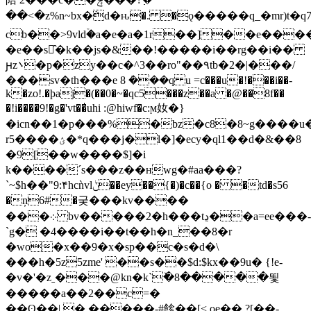
��<�z%n~bx�ܵd�ԋ�. �ǫ�����q_�mr)t
cb��>9vldۡ�a�e�a�1r��]��e���
�е��s別̑�k��js�&��!�����i��rg��i��
ԩz܌�p�zy��c�^3��ro"��۹tb�2�|���/
���sv�th���e 8 ܳ���q u =c���u�!���i��-
k�zo!.�þaj�(��0�~�qc5���z��a �@��8f��
�!i����9!�g�'vt��̍uhi :@hiwf�c:ϻ奻�}
�icn��1�p���%�bz�c8�8~g����u�
r5����ؽ�*q���j�l�]�ecy�ql1��d�&��8
�9[��w����$]�i
k����ˊs���z��нwg�#aa���?
`~$h��"9:۴hcǹvlݨ��ey��{�)�c��{o � �td�s56
�ņ6#�궂�� �kv����
���܀ bv�����2�h���tڍ��a=ee���-
`g� �4����i��t��h�n_��8�r
�wo�x��9�x�sp��c�s�d�\
���h�5z5zme' ��s��$d:$kx��9u� {!e-
�v�'�zˍ���@kn�k`ٚ�8�����뙻
�����a��2��c=�
��ʘ��|,�,�����-#餩��[< oe�� ?[��-