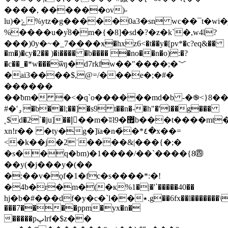
����, ������ov)-
lu)�ݺ%ytz�g�����0a3�sn wc��¯t�wi�j0��:���/en���j��vdlg�g֕6hh�!»m���
%����u�y֬8�m�{�8]�sd�?�z�k`�,w4l?
���)0y�~�_7����ӿ�hxz6<�t��y�[pv*�c?eq&��
�m�)�cy�2�� )�i���� �b���� �no��n�o):�?
�c��_�*w���ѿŋ�d7rkfw��"����;�﹀
�ai3����$,@=/���e�;�#�
������
��ƀm� �<�q`o������md�b -�֎<}8�
#�'ۅ�b��l;��]�s9 t��n�-�h"�'l��g���
˛$d�2`�ju]��إ��m�ʬl9�޿b���t����mt�9,�zav���n�48t�k�h��t��z�i
xn!r�� �ty�g�]їa�n�҅�*٤�x��=
<�k��j�2˙����&|���{�;�
�s��q�bm)�1����/��`����{8㊃
��y(�j���y�(��
�:��v�ǫf�1�fc�s����*:�!
�4b�r�m�(�к%1�|�'`�����40��
hj�b�#���df�y�c�`l��٭.g��6fx��l�������\
���7����ppm�yx�n�
�����pپlrf�$z��