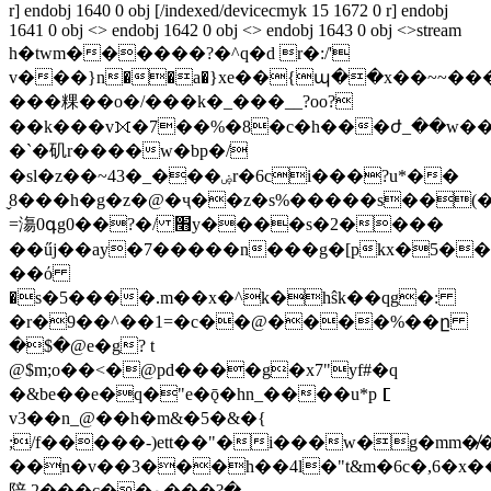
r] endobj 1640 0 obj [/indexed/devicecmyk 15 1672 0 r] endobj
1641 0 obj <> endobj 1642 0 obj <> endobj 1643 0 obj <>stream
h�twm������?�^q�d r�:/'
v���}n��a�}xe��{պ��x��~~�
���粿��o�/���k�_���__?oo?
��k���v⟗�7��%�8�c�h���ժ_��w��
�`�矶r����w�bp�/
�sl�z��~43�_���ۻr�6ci���?u*��
̬8���h�g�z�@�ҷ��z�s%�����s��(�a��\�`
=漡0գg0��?�/ ׫y����s�2����
��űj��ay�7�����n���g�[pkx�5��t
��ό
�s�5����.m��x�^k�hŝk��qg�:
�r�9��^��1=�c��@����%��ը
�$�@e�g? t
@$m;o��<�@pd����g�x7"yf#�q
�&be��e�q�"e�ǭ�hn_����u*p［
v3��n_@��h�m&�5�&�{
;/f�����-)ett��"�i���w�g�mm�̸�
��n�v��3���h��4l�"t&m�6c�,6�x��
陪 2���c��ݼ���?߲�