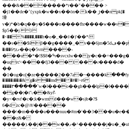
���&�������*r��"���� >
�҆j1��de�٬{yxpk�w��x��ön�:k�� ڑ��npk[�
塖
v�)*�b�q��y�$���n����fhr����w��ν�
$p5��j }
�<��%����,���h�ߋ�_��i\�)'��*/
��s��$śβ��g����_� v��6jm�5dڡ��p��z����,��*��
�r��ף6zވ��q�5vm����-
���u�*�!$$8�ߒ�svcxlw��jy�c��=���g�#��jb`�ě�������g
�uqrƈ<����fj3��� t�� �ɾ����d�
��
�1�og�o[�ze�����2��7a�~����k߲���fy
�l���i��i�&g�o��md�� �#�!~r6
����٣�����`w�l���o��gh���lp�l�������o�xbm@$l6ȓ
�g��|�i"˪��&yr͌-
�y<�rvѓ�c�;k�wmtd���w�s)b�?$
6�dzc�@/#/�����
���\�m����a���nuu�#m�'��3���u�e�
��z&�
�����).��j��w��ފ�^������j�u�_�uf�r�ť'�ޓ��qa:j�