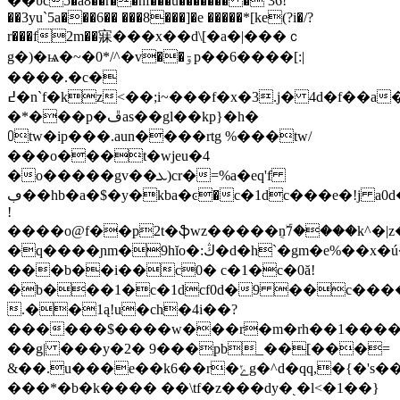
��υc5�a8��r��hf���u̎������� � 36!
��3yu`5a���6�� ���8���]�e �����*[ke(?i�/?
r���f2m��寐���x��d\[�a�|���ｃ
g�)�ѩ�~�0*/^�v��ۊͨp��6����[:|
����.�c�
߄�n`f�kz<��;i~���f�x�3.j� 4d�f��a��p��4ju�8���t��sw@y�(�|
�*���p�ڦas��gl��kp}�h�
꒩tw�ip���.aun����rtg %���tw/
���o���t�wjeu�4
�o�����gv��ܥ)cr�=%a�eq'f
ڢ��hb�a�$�y�kba�ͼ�c�1dc���e�!j a0d�8��
!
����o@f��p2t�ֆwz�����nۜ7͔����k^�|z
�q����ɲm�9hĭo�:ڭ�d�h`�gm�e%��x�ú���η�d��"��*d#�����c��m|
���b��i��c0� c�1�c�0ă!
�b���1�c�1dcf0d�9 ��c��
.��1ą!u�ch�4i��?
������$����w���r�m�rh��1���
��g| ���y�2� 9���pb_��[���=
&��.u���e��k6��r�ݺg�^d�qq,�{�'s����z�]����'�ۻ�v�n/
���*�b�k���� ��\tf�z���dy�֭ �l<�1��}