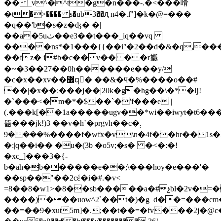
�� _v^�^t�g�n���-.�<���嗗
�t�>���� s�ub3��ԯ n4�.ſ"]�k�@=���
�q��'b�s�z�ʤ� �|
��a�5uٺ��e3��t���_iq��vq
����ns*�1���{{��iʺ�2��d�&�q,���ؽ������k�b~^��ٗ���ik��f��h�s���^ӄ�,��e�� b�u�߶_yq���%ve�d��c�ͅs�qe�4�~n�
��fz� i#b�c��v�� ��r㩬
�~�3��27��0h������e���y/
�c�x��xv��߼qَ� ��&�ϥ�%����o��#
��|�x��:���j��|20k�g�hg��\�*�ǉ!
�`���<�m�*�$��`�'f���e |
(.���k[��1a�����ugv��*wi��iwyt�t6�
뜲���jk!)3 ��v�h`�prgvh��c�܄
����9%����f�wfx�v\n�4f��hr��1s�l=ϲ�xq$v٩r�ʈɋ{�>��g?
�:|q��i�� �u�(3b �o5v;�s� �<�
:�!
�xc_]���3�{-
b�ah�b������e��;\���hoy�e���'�
��sp��"��2cέ�i�#.�v<
=8��8�w1>�8��sb�����a�#չbl�2v�=�
����)���uow^2`��t�)�g_d��=���c
��=��9�xut5m]�.;��t��=�fv���2j�@c