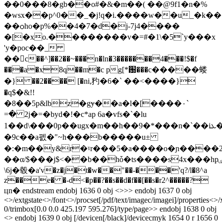
��0���8�gb��o#�&�m��( ��@9f1�n�%
�wsx��p^0��_�j!q�i.����w��u_�k��
��ѻho�p%��4�7�d�j-7j4����
�[�xo.��������v�=#�1\�5`y���x
'y�poc��_
��c��^]��2��~���n�ln�3�������4���!$�f
���a�x8q��m�c pg[*԰���c�����蝼
�} ��2���� [�ni,䂆�6�` ��<����}
�q$�&!!
�8��5p&lbz�gɏ��a�l�[����٠`
=� 2j�=�byd�!�c*ap 6a�vfs�`�lu
1��d\���0p��ugx�m��h��9�*���n�`��iܥ�$k�v�'/d�tkh׌1$̵*8�z$�qt2�@ƒ��=y�e�y> 9�4��t�"xz
�9c��a펤�"~h���b�����u±
�:�m��y&r�ˠr���5�a����o�ɲ����2
��α/$���j$<��b��hȱ�ts����s4x���hpۑ�p6��@������}%ؘ
\6j�毂�a'v�z�j�t�w��"��-���'q?/l�8^a
z��e� �-d<�p��?��s��d�f��[��s�r2^�����?
цn� endstream endobj 1636 0 obj <>>> endobj 1637 0 obj
<>/extgstate<>/font<>/procset[/pdf/text/imagec/imagei]/properties<>
0/trimbox[0.0 0.0 425.197 595.276]/type/page>> endobj 1638 0 obj
<> endobj 1639 0 obj [/devicen[/black]/devicecmyk 1654 0 r 1656 0