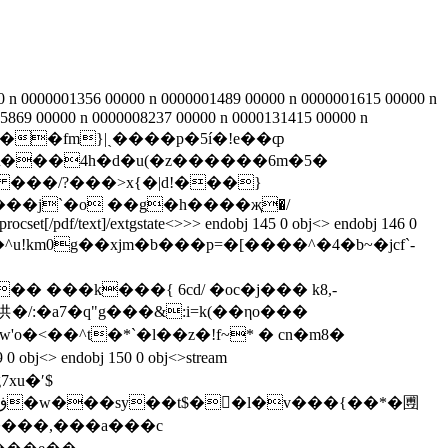
 n 0000001356 00000 n 0000001489 00000 n 0000001615 00000 n
5869 00000 n 0000008237 00000 n 0000131415 00000 n
j<>stream �w��fm}|ˎ����p�5í�!e��ȹ
\���4h�d�u(�z������6m�5�
���/?���>x{�|d!���}
ocset[/pdf/text]/extgstate<>>> endobj 145 0 obj<> endobj 146 0
���fd�>�j�^u!km0g��xjm�b���p=�[����^�4�b~�jcf`-
� ���k���{ 6cd/ �oc�j��� k8,-
o�<��^t�*`�l��z�!f~* � cn�m8�
���,���a���c