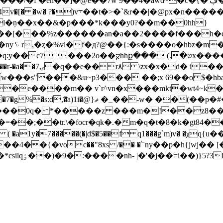
��/� f �en��]�@e��7w 9��4�awd~�c�{�'ڣ���e��
endstream endobj 151 0 obj<>stream
l�ņ��x��&�p���*k���y0?��m��0hh}
nyᳮr,�ȥ�%vl�f�д?@��{:�s����o�hbz�m
��� (.�טx����d���q�0�q�?�xn�m�� 5��װ��c�
���4��:ʡ�k{7=�.�
��s"���&u~ƿ3��� ��;x 69��o $�hba�v;�
e����m�� v`r^vn�x���mkt�wt4~k���ۡ[
���0q� *�����z ���m�!��z8��`���?
�ٍ�q�=��;��tr.\�focr�qk�.�m�q�t�8�k�gt84��
�{�voc��"8xs /�� �՟ny��p�h{jwj�� [�0
�ڵ�у������qv���_�]�g'0:�i����]�*csilqٶ��)�9�: