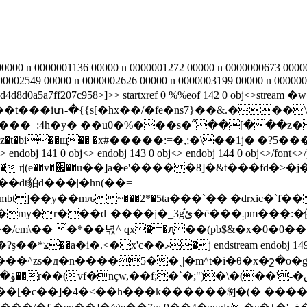
000 n 0000001136 00000 n 0000001272 00000 n 0000000673 00000
00002549 00000 n 0000002626 00000 n 0000003199 00000 n 000000
0737a6d4d8d0a5a7ff207c958>]>> startxref 0 %%eof 142 0 ob
�t���iտ-�{{s[�hx��/�fe�ns7}��&.���
���_:4h�y� ��u0�%���s�՞��[���z� 
ndobj 141 0 obj<> endobj 143 0 obj<> endobj 144 0 obj<>/font<>/pr
148 0 obj<>stream � r|(e��v�֌��u��]a�e'���� �8]�&t
�dt貃d���|�hn(��=
]��y��mԉ~���2*�5ta���`�� �drxic�`f���
/:�a7�q"g���&:i=k(��ηo���
m\�� ̋�*��녃^ qx��ԯ��(pb$&�ӿ�0�0��w'
0 0 obj<>stream
��[�c��]�4�<��h���k������$ͫ]�(� ��� �