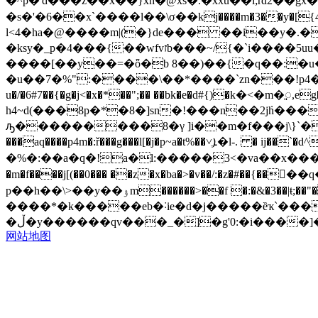
�^p�'d���z��x��}xh�@xs�.�xxu��i;rd2��gx��
�s�'�6��x`����l��\σ��kj����m�3��y�[{4v�[� �w� ?�)v܋��t�>�`&r��|�@px�n��������&�f��d�� 
l<4�ha�@����m|(�}de��� ��i��y�.�
�ksy�_p�4���{��wfvזb���~/{�`i����5uu��[���%z������an�a��2����f���h�qcr&�ikù�u�_h�n6�x�5� `�]�����!
����[��y��=�ȫ�b 8��)��{�q��:�u�
�u��7�%":����\��*����`zn���!p4�q:y��c7���2o��ⴟhhք
u�/�6#7��{�g�j<�x�*��";�� ��bk�e�d#{)�k�<�m�ꥍ,eg��r-�a��ۍ7�q��e��r۸ \zx�x�d� i����vl�v��f�]���
h4~d(���8p�*�8�]sn�!���n��2j݁h���w�
ԡ���������8�γ ]i��m�f���j\}`��
���aq����p4m�:ř���g���l[�j�p~a�t%��˅ܐֶ�l-. � ij��`�d^�7�g%�s:d,͞�a)1i�@}ޡ �_��-w� ��(��p�#�g=h��;}ͱ�@�<�$��[�玁
�%�:��a�q�!a�l:�����3<�va��x��
�m�f����j[(��0��� ��z�x�ba�>�v��/:�z�#��{��
p��h��\>��y��ۉm������>��f �:�&�3��|ŧ;��"� ( �a1y�7�����(�|d$�5��f q1���ǥ`m)v� �χq{u��
����*�k�����eb�˸ie�d�j�����ȅҡ`�����4�
网站地图