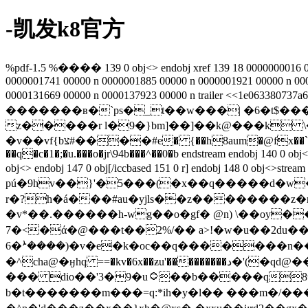
-凯发k8官方
%pdf-1.5 %���� 139 0 obj<> endobj xref 139 18 0000000016 00
0000001741 00000 n 0000001885 00000 n 0000001921 00000 n 00
0000131669 00000 n 0000137923 00000 n trailer <<1e06338
�������ʙ�`ps�_t��w���| �6�t$���
z�����r l�9�}bm]��]��k@���k \
�v��vf{bצ#����#e� {��h8aum�@fx��`z�t�bi��щ�� �x#�����:=�,;�\��1j�|�?5�����j`�o ��g�h����җ�/
��q�c�1�;�u.���o�jr\94b���^��0�b endstream endobj 140 0 obj<> e
obj<> endobj 147 0 obj[/iccbased 151 0 r] endobj 
pú�9hv��}'�5���(�x��q�����d�w�
r�?h�á���#au�yjls��z��������z�mbt 
�v*��.������h-wg��о�gf� @n) \��oy��my�r���dߺ����j�_3g֬ئ�ȅ���܄pm���:�供�
7�<�ά�@���t��2%/�� a>!�w�u��2du���/e
6�ܑ����)�v�e�k�oc��q�������n��?ş��*צ��a�i�.<�x'c��ޅ�j endstream endobj 149 0 obj<> endobj 15
�^cha@�ӈhq ==�kv�6x��ƶu'���������د�'(�qd@����^zs�д�n����5��ˏ|�m^t�i�θ�x�շ�o�g7xu�ʹ$
��� dio��'3�9�u۝��b�����qؤ�8��r��(vf�nçw,��f;�`�;")�\�(��'-�ڧ�w���sy��t$��ٓl�v���{��*�圑
b�t�������m���=q:*ih�y�l�� ���m�/��