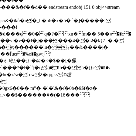
����!
�����ӏu� ؋��&����|�
uer�%o��gw:j/
�l�``j�ц-)��b��t\�]}c/���v
hr�z^a� ewϩ�qq;ks:ם趤
gx6�0�� m"�-�l�\&�ſ�0b�9$f�z�
����nh- |�'�j��=i��)}5?3h,<��$������#�(�16���