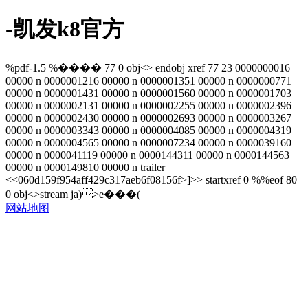
-凯发k8官方
%pdf-1.5 %���� 77 0 obj<> endobj xref 77 23 0000000016
00000 n 0000001216 00000 n 0000001351 00000 n 0000000771
00000 n 0000001431 00000 n 0000001560 00000 n 0000001703
00000 n 0000002131 00000 n 0000002255 00000 n 0000002396
00000 n 0000002430 00000 n 0000002693 00000 n 0000003267
00000 n 0000003343 00000 n 0000004085 00000 n 0000004319
00000 n 0000004565 00000 n 0000007234 00000 n 0000039160
00000 n 0000041119 00000 n 0000144311 00000 n 0000144563
00000 n 0000149810 00000 n trailer
<<060d159f954aff429c317aeb6f08156f>]>> startxref 0 %%eof 80
0 obj<>stream ja)>e���(
网站地图