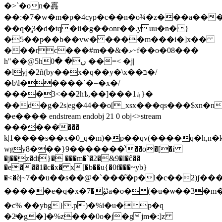
�>`�on�靐
��:�7�w�m�p�4cyp�c��n�o¾�z���a����h>k[
��q�͈3�d�tq�ii�g��onr��.y uu�n�}
�5��p̷��b��vw� ����m���i�]x��
���rc���#m��&�ޅ~f��o�08���
h"��@5hں� �0 ��=< �j|
�lyj�2ñ(by��x�q��y�\x��ב�/
�b\l�����`�=�x�/
����3<��2hѣ,��]���1؋}�
��d�g�2s|eg�44��o[_xsx���qs���$xn�n
�e���� endstream endobj 21 0 obj<>stream
������҃���
k|1����s��x�0_q�m)�p��qv(����q�h,n
wgy8���}9�������֨'��o�[�i
�j��z�di}� ���m�`�2�&9�l�ĉ��
�e���1�c�x� x[�b��u{�0f���~yb}
�<�ѐ|~7��u��s��@�`���͂�p�l�c��2)ʃ���
�����e�q�x�ﯴ�7a�o� (�u�ѡ��3�m�,�_���s���}
�c% ��ybg}.p)�%i�u�p�q
�2ͧ�g�]�%z���0o�j�gjm�:]z