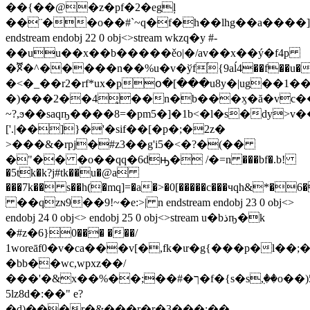
��{��@�z�pf�2�egļ
��¨��o��#`~q�f�h��lhg��a����]
endstream endobj 22 0 obj<>stream wkzq�y #-
��uu��x��b�����ěo|�/av��x��ý�f4p
�ꬮ�^�����n��%u�v�ўf֔{9aĺ4��f��u
�<�_��r2�rf*ux�pօ�[���u8y�|ug��1�
�)���2��4̥��n�b���ӽ�ă�vc����
~?,ϧ��saqҧ����8=�pm5�]�1b<�l�s�dy>v�
['.|��]}�'�sif��[�p�;�2z�
>���&�rpj�#z3��g'i5�<�?�(��
�"�� �o��qq�6dԣ� /�=n ���bf�.b!
�5tk�k?j#tk��u�@a
���7k�� s��h͘(�mq]=�a�>�0[�����c���чqh&*�6����[ԉ�
��qzɴ9��9!~�e:>| n endstream endobj 23 0 obj<>
endobj 24 0 obj<> endobj 25 0 obj<>stream u�bذҧ�k
�#z�6}0��� ���/
1woreāf0�v�ca���v[�,fk�ιr�g{���p�l��;�p��0g��#���(ce
�bb��wc,wpxz��/
���'�&x��%��;��#�ך�f�{s�sٜ,��o��)5[ \ɔ�98��n�?
5lz8d�:��" e?
�d)���r�&���r�r�3���;��