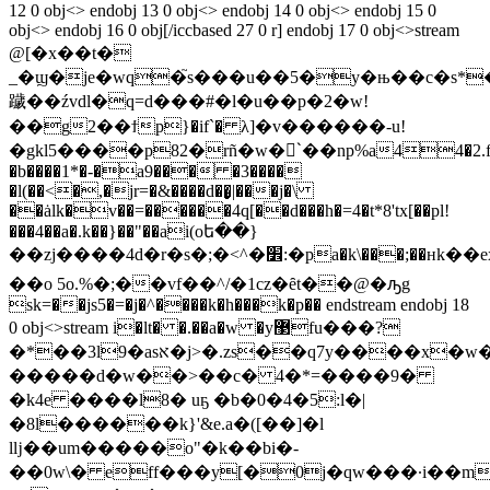
12 0 obj<> endobj 13 0 obj<> endobj 14 0 obj<> endobj 15 0
obj<> endobj 16 0 obj[/iccbased 27 0 r] endobj 17 0 obj<>stream
@[�x��t�
_�ϣ�je�wq�֮s���u��5�y�њ��c�s
䠩��źvdl�q=d���#�l�u��p�2�w!
��g2��ϯp}�if`� λ]�v������-u!
�gkl5����p82�rñ�w�`ٓ��np%a44�2.f
�b����1*�-�a9��� �3����
�l(��<�,�jr=�&����d��͙|���j�\
��ȧlk�v��=������4q[��d���h�=4�t*8'tx[��pl!
���4��a�.k��}��"��ai(oե��}
��zj����4d�r�s�;�<^�׾:�pa�k\���;��нk��ex��r�th��m�*���b|.jɩ����a>�jώ|0�t��ώ�yp�����
��o 5o.%�;��vf��^/�1cz�ȇt��@�ԡg
sk=��js5�=�j�^����k�h���k�p�� endstream endobj 18
0 obj<>stream i�lt� �.��a�w �y޳fu���?
�*��3l9�asא�j>�.zs��q7y����x�w�cgu�;ʐ�a�ol%��r��]̯�w<{.�$����1��lbq3�m
�����d�w��>��c� 4�*=����9�
�k4e ����l8� uҕ �b�0�4�5:l�|
�8l������k}'&e.a�([��]�l
lǉ��um�����o"�k��bi�-
��0w\� eff���y[�0j�qw���·i��m