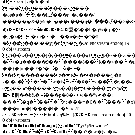
� � � v0օ]x\�9q�ml
p���������x���
�ot�p�fy��hڲ���r=�q���/
������&�@e�u���e���q�گ���ߙ��>�&�; x��h��e�(����!
�)���*��?l�o��;d���;@�f蚕�\��il�q5s� p�
�g�z�� m����u�o�"�ô
��g���;��y)�h| p��.sd endstream endobj 19
0 obj<>stream
g$��x��x�[�,���ik��ġ}hƥ�v��yc�
�>�q�����9������8��k��<���m
��}�]m�� 7�`��rr��
�uj�������z�&��e���q �n
ކ�,�c�;��w�tx>�#�<.��,�y��-
eg��m"�����r ѫ�;�[�\9����n"<@-
���됡��b&����p�0�-w��%��:
����q����vҽ���=�6������x
���nmo�jf����i�=�!ч:xl2č
ac5�~z� , �9m�_dq%i{(�7�� endstream endobj 20
0 obj<>stream
���f��(����x��{���r\�ǭj�{2�l���*�yr*p%cw�ue?
�a{d��t��on� ���vuf�ܮ��n7�:w�(s=�u-