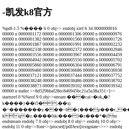
-凯发k8官方
%pdf-1.5 %���� 6 0 obj<> endobj xref 6 34 0000000016
00000 n 0000001172 00000 n 0000001306 00000 n 0000000976
00000 n 0000001382 00000 n 0000001560 00000 n 0000001726
00000 n 0000001867 00000 n 0000001991 00000 n 0000002232
00000 n 0000002338 00000 n 0000002372 00000 n 0000002946
00000 n 0000003556 00000 n 0000003967 00000 n 0000004459
00000 n 0000004942 00000 n 0000005550 00000 n 0000005702
00000 n 0000005860 00000 n 0000006304 00000 n 0000006791
00000 n 0000009460 00000 n 0000036686 00000 n 0000036938
00000 n 0000037121 00000 n 0000037444 00000 n 0000037752
00000 n 0000038248 00000 n 0000038486 00000 n 0000038702
00000 n 0000038873 00000 n 0000039102 00000 n 0000039342
00000 n trailer <<8d529bbaf28ec846945bc21a5a38a351>]>>
startxref 0 %%eof 9 0 obj<>stream ���cai>�ok,͓�?
k����}��r5�,��xj
�^�������y.���~b�{���p���r_
k̕q�z.����0ӝ/���3�z���*�j!m
endstream endobj 7 0 obj<> endobj 8 0 obj<> endobj 10 0 obj<>
endobj 11 0 obj<>/font<>/procset[/pdf/text]/extgstate<>>> endobj