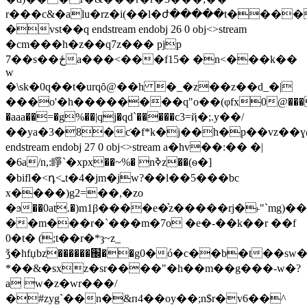
r���c&�alu�rz�i(��l�ժ�����t����
�vst��q endstream endobj 26 0 obj<>stream
�cm���h�z��q7z��� pjp
7��s��ځa���<���f15� �n<���k��
w
�\sk�0q��t�urqȏ@��h �_�z��z��d_�|
���o'�h��������q"o��(φfx0@�����#0'�
�aaa��=�g%��
|qj�qd`�����c3=ҋ�;.y��/
��ya�3�8�ƈ�f*k�j��h�p��vz��ɣ
endstream endobj 27 0 obj<>stream a�hv��:�� �|
�6a/n,:睜`�xpx��~%� nߢz��(ѳ�]
�bifl�<դ<ـt�4�jm�jw?��l��5���bc
x����)g2=��,�zo
�ϧ��0at.�)m1β����e�͛z�����rj�˫"`mg)��
��m���r�`���m�7o �e�-��k��r ��f
0�t� (;t��r�*ȝ~z_
ǯ�hfџbz������֌��g0�ó�c��b�t��
*��&�sxz�sr����"�h��m��g���-w�?
a w�z�wr���/
�#zyg`��n�&п4��oy��;n$r�v6��^