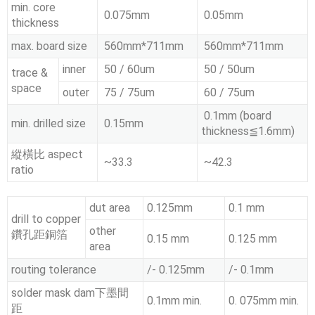
min. core
0.075mm
0.05mm
thickness
max. board size
560mm*711mm
560mm*711mm
inner
50 / 60um
50 / 50um
trace &
space
outer
75 / 75um
60 / 75um
0.1mm (board
min. drilled size
0.15mm
thickness≦1.6mm)
縱橫比 aspect
~33.3
~42.3
ratio
dut area
0.125mm
0.1 mm
drill to copper
other
鑽孔距銅箔
0.15 mm
0.125 mm
area
routing tolerance
/- 0.125mm
/- 0.1mm
solder mask dam下墨間
0.1mm min.
0. 075mm min.
距