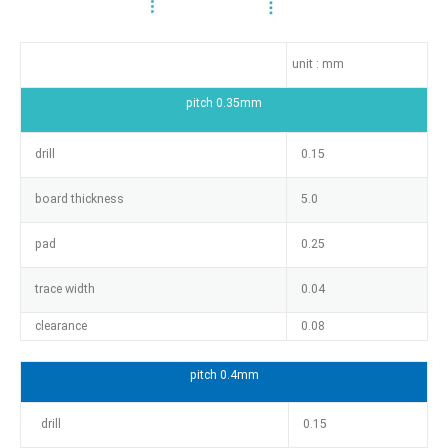
unit : mm
pitch 0.35mm
drill
0.15
board thickness
5.0
pad
0.25
trace width
0.04
clearance
0.08
pitch 0.4mm
drill
0.15