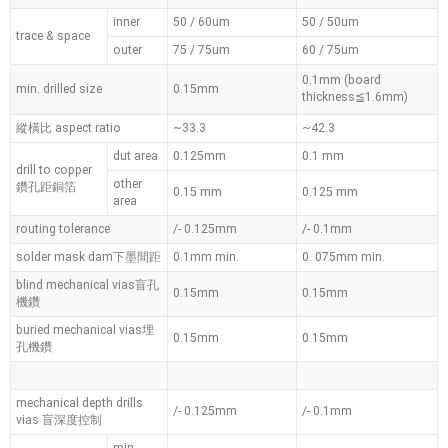
inner
50 / 60um
50 / 50um
trace & space
outer
75 / 75um
60 / 75um
0.1mm (board
min. drilled size
0.15mm
thickness≦1.6mm)
縱橫比 aspect ratio
~33.3
~42.3
dut area
0.125mm
0.1 mm
drill to copper
other
鑽孔距銅箔
0.15 mm
0.125 mm
area
routing tolerance
/- 0.125mm
/- 0.1mm
solder mask dam下墨間距
0.1mm min.
0. 075mm min.
blind mechanical vias盲孔
0.15mm
0.15mm
機鑽
buried mechanical vias埋
0.15mm
0.15mm
孔機鑽
mechanical depth drills
/- 0.125mm
/- 0.1mm
vias 盲深度控制