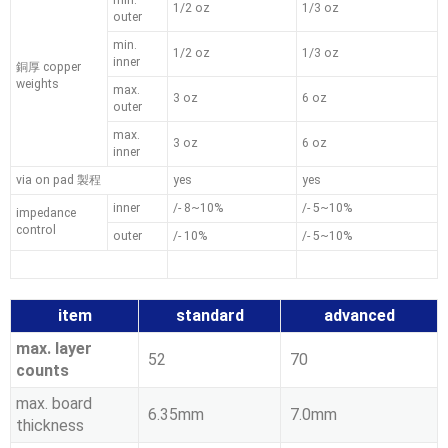
min.
1/2 oz
1/3 oz
outer
min.
1/2 oz
1/3 oz
inner
銅厚 copper
weights
max.
3 oz
6 oz
outer
max.
3 oz
6 oz
inner
via on pad 製程
yes
yes
inner
/- 8~10%
/- 5~10%
impedance
control
outer
/- 10%
/- 5~10%
item
standard
advanced
max. layer
52
70
counts
max. board
6.35mm
7.0mm
thickness