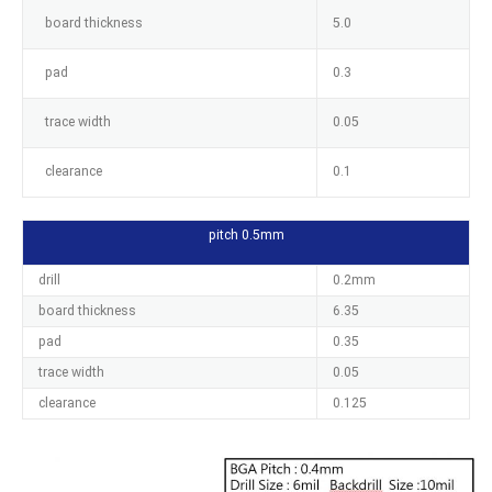
board thickness
5.0
pad
0.3
trace width
0.05
clearance
0.1
pitch 0.5mm
drill
0.2mm
board thickness
6.35
pad
0.35
trace width
0.05
clearance
0.125