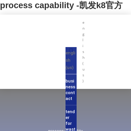
process capability -凯发k8官方
e
n
g
l
i
s
engli
h
sh
(
(us)
u
s
busi
)
ness
cont
act
tend
er
for
wast