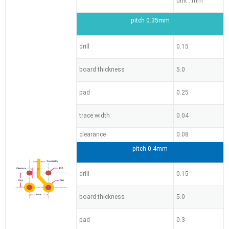
unit : mm
pitch 0.35mm
drill
0.15
board thickness
5.0
pad
0.25
trace width
0.04
clearance
0.08
pitch 0.4mm
drill
0.15
board thickness
5.0
pad
0.3