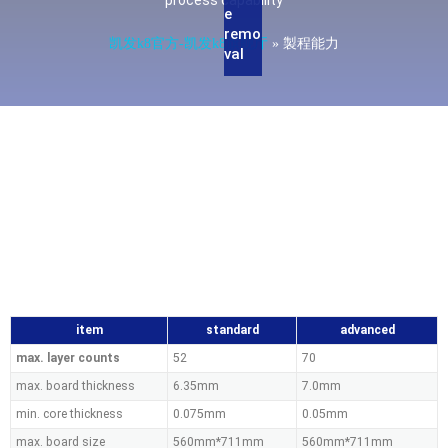
process capability
e
remo
凯发k8官方-凯发k8旗舰厅
»
製程能力
val
item
standard
advanced
max. layer counts
52
70
max. board thickness
6.35mm
7.0mm
min. core thickness
0.075mm
0.05mm
max. board size
560mm*711mm
560mm*711mm