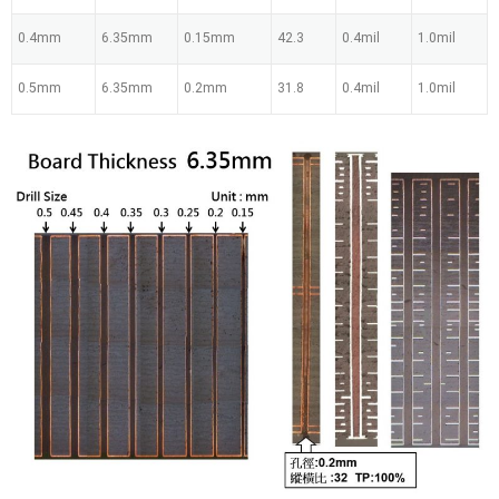
0.4mm
6.35mm
0.15mm
42.3
0.4mil
1.0mil
0.5mm
6.35mm
0.2mm
31.8
0.4mil
1.0mil