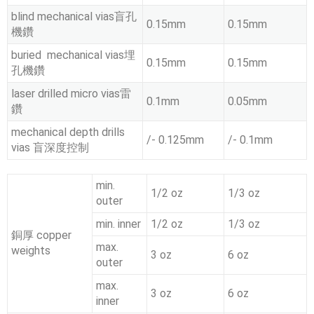
blind mechanical vias盲孔
0.15mm
0.15mm
機鑽
buried mechanical vias埋
0.15mm
0.15mm
孔機鑽
laser drilled micro vias雷
0.1mm
0.05mm
鑽
mechanical depth drills
/- 0.125mm
/- 0.1mm
vias 盲深度控制
min.
1/2 oz
1/3 oz
outer
min. inner
1/2 oz
1/3 oz
銅厚 copper
max.
weights
3 oz
6 oz
outer
max.
3 oz
6 oz
inner