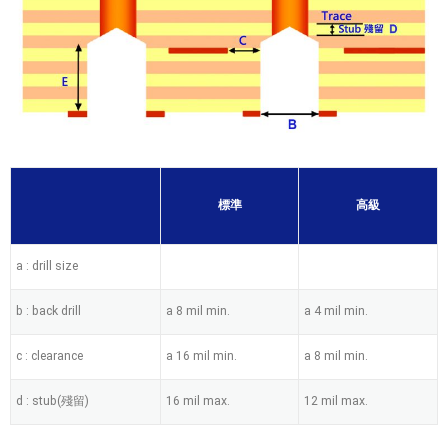
標準
高級
a : drill size
b : back drill
a 8 mil min.
a 4 mil min.
c : clearance
a 16 mil min.
a 8 mil min.
d : stub(殘留)
16 mil max.
12 mil max.