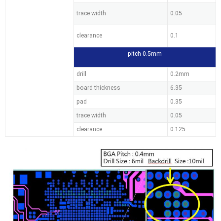
trace width
0.05
clearance
0.1
pitch 0.5mm
drill
0.2mm
board thickness
6.35
pad
0.35
trace width
0.05
clearance
0.125