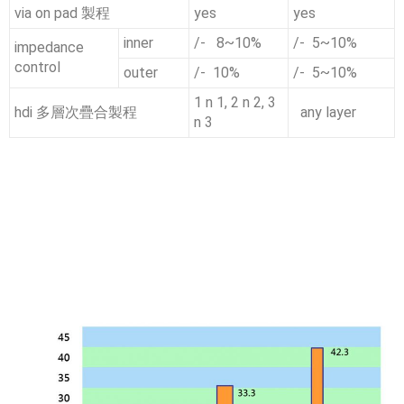
via on pad 製程
yes
yes
inner
/- 8~10%
/- 5~10%
impedance
control
outer
/- 10%
/- 5~10%
1 n 1, 2 n 2, 3
hdi 多層次疊合製程
any layer
n 3