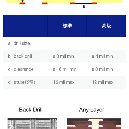
標準
高級
a : drill size
b : back drill
a 8 mil min.
a 4 mil min.
c : clearance
a 16 mil min.
a 8 mil min.
d : stub(殘留)
16 mil max.
12 mil max.