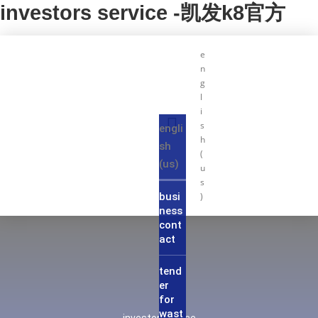
investors service -凯发k8官方
e
n
g
l
i
s
engli
h
sh
(
(us)
u
s
busi
)
ness
cont
act
tend
er
for
wast