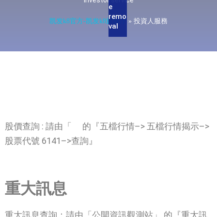
investor service
e
remo
凯发k8官方-凯发k8旗舰厅
»
投資人服務
val
股價查詢 : 請由「
」
的『五檔行情–> 五檔行情揭示–>
股票代號 6141–>查詢』
重大訊息
重大訊息查詢：請由「公開資訊觀測站」 的『重大訊