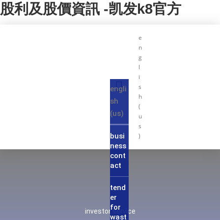
股利及股價資訊 -凯发k8官方
e
n
g
l
i
s
engli
h
sh
(
(us)
u
s
busi
)
ness
cont
act
tend
er
for
investor service
wast