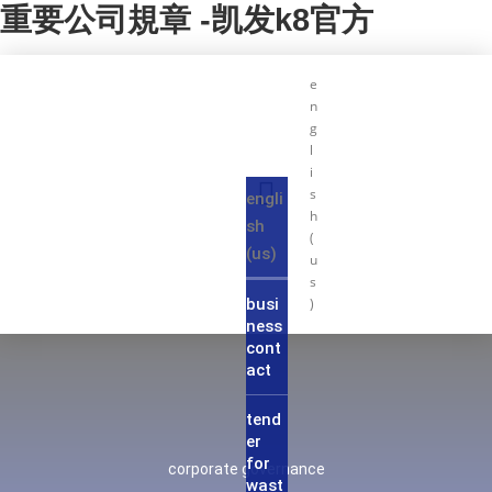
重要公司規章 -凯发k8官方
e
n
g
l
i
s
engli
h
sh
(
(us)
u
s
busi
)
ness
cont
act
tend
er
for
corporate governance
wast