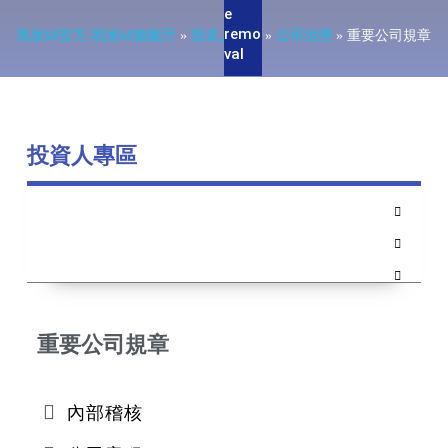
e
remo
凯发k8官方-凯发k8旗舰厅
»
投資人專區
»
公司治理
»
重要公司規章
val
投資人專區
重要公司規章
內部稽核