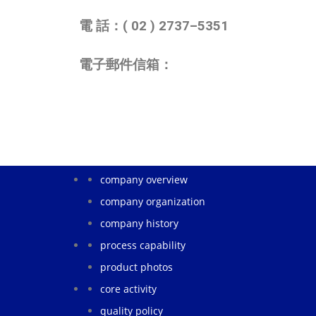
電 話：( 02 ) 2737–5351
電子郵件信箱：
company overview
company organization
company history
process capability
product photos
core activity
quality policy