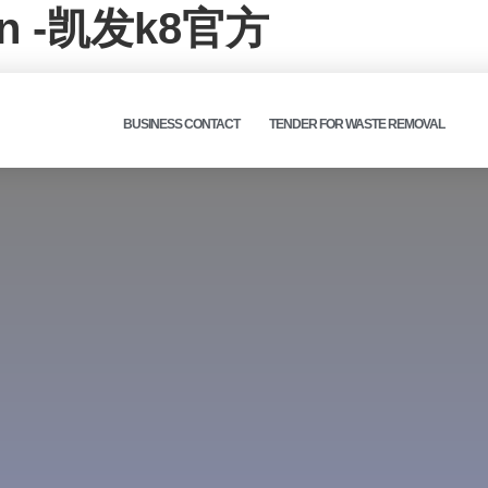
tion -凯发k8官方
BUSINESS CONTACT
TENDER FOR WASTE REMOVAL