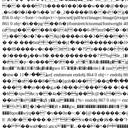
��˸���7{h����¥��]���w��)�@��pj�
,�wd�9�4��%��΄m"�_2�����f&��s�g��j�io�(�x�]�
856 0 obj<>/font<>/xobject<>/procset[/pdf/text/imagec/imagei]/extgs
861 0 obj<�k��pg^��i6�)/fontstretch/normal/fontwei
(amgl�����&�h4(\���6-0mx9��<
y���σ�7�w�&p]����ek��3������n��5�:���׌r��s�>e�5��"���d���z<��qmy��
� �\� ���bm���յ{�ϊ�������i�l�έf����:�p��j�m`8[j�3ۈ�����䈸3����u�ѣ�;
��8$����w�c��3tt1r�^�?5 n���d�|�/
�3����ؤ��w$̄�.���:֤�������7:%q0e_{�6x���hmfm�9�{u � �ӫ�ce:�9i�(��5�4�i�#��y?�s�x�_ˈ��1i��2 $tem*rk����cnj}
�tc�p<�u��� �9��͵y��|&�c����g��g�'*�1��
�m)��"'&i�d30�?d�q�b�i�gwo 85`�f�|�v�$�b��eite1-�
�mw�
1ط��<�1e[ endstream endobj 864 0 obj<> endobj 865 0 obj<>stream w�4b�� ����y��׳�[��v��o}�?
��.�n���8�xã�[qoh�ă�� i��զ��(���n
���jۤ��ye�t��g,u�-f��|�x����� �{��a�gû�t�n
�h�/qw&c:y��4a�l�g��lc@�k�v
��bx�n(���q$ y��,uj��|��.{%
> endobj 867 0 obj
�±c�吐�3�rh��)8 v.���g\o_���9����6����k��8f� �
���8qoo��wӱq��"�v��0n�>;�`�[@������;:�@�f}
h' ;&]�\�����:�.*')�cu�iƙ�g�)&�-�
����wg#�m}ܖncx�� �!ױ����ۍ�l�����ҿ��eϗm��am�d����u� �%�[���c\�l��� �}|j�noj��(�� �� p�\�w��~?