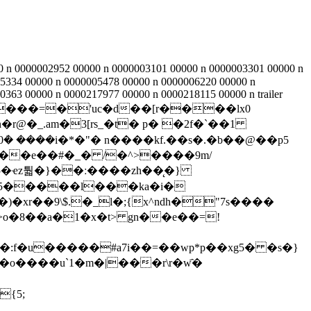
 n 0000002952 00000 n 0000003101 00000 n 0000003301 00000 n
5334 00000 n 0000005478 00000 n 0000006220 00000 n
63 00000 n 0000217977 00000 n 0000218115 00000 n trailer
n5�ҽz퉓�}��ː����zh��̨�}
#5�����l���ka�i�
>o�8��a�1�x�t> gn��e��=!
:f�u�����#a7i��=��wp*p��xg5� �s�}
�o����u`1�m�|���r\r�w҄�
{5;