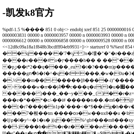
-凯发k8官方
%pdf-1.5 %���� 851 0 obj<> endobj xref 851 25 0000000016 00
0000003831 00000 n 0000003957 00000 n 0000003993 00000 n 00
0000006612 00000 n 0000006858 00000 n 0000009528 00000 n 000
<<12d8c09a18a1f848b3bcdfff04eb9931>]>> startxref 0 %%eof 854 0 obj<>stream  g��cv
��q��ݹ/�7'�\�� 3s�塿�"�"�r���z����'y"$.�v�a����&�c��z���}%�n�r@�_.am�3[rs_�t� p� �2f�`��1
����e���# o�ץ����h�� � ��"��lt���h���g r7y�{s!�ityf��_���.�x�@��|�0ܳ� ����i�*�"� n����kf.��s�.�b��@��p5
�pڒ��t*2��q����_eu!�i�?���m)p�����6�"��q�e����}�?�2�2��yb��p;�����e��#�_� /�^>����9m/
�����gո�ȏ�f�^�q�f���,�w�|0u�3��
�.½��m��[-�����[ְ8����-i)"����
�<ԟ���w�rr��j߫4��c���q�z(l�u�׏���j����ß ��l ��>g���x�@�,�ajʯ٤b�)�xr��9\$.­�_l�;{x^ndh�"7s����
����� )���_��~y���_{)��r�z=�җl
���e�*��*�c/-��i# �����ŧs��.�m6�@
��{�r7���j�n1p�`���<�*$��sg�h��v
���7�㪔��tm ����օϧ�w��nx8��u �\b
�ǉ\p�l�y^<�1�s� j(q��%^gb#���m8���
��-)���h�n%�r�z����av��.��ӂ