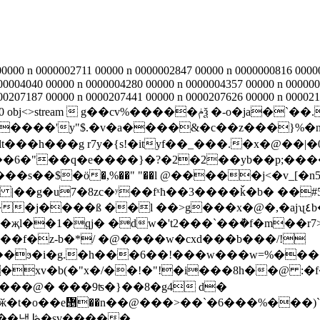
000 n 0000002711 00000 n 0000002847 00000 n 0000000816 00000
00004040 00000 n 0000004280 00000 n 0000004357 00000 n 000000
0207187 00000 n 0000207441 00000 n 0000207626 00000 n 00002103
%�����ݥѯ �-o�ja�`��.���=�'uc�d��[r����lx0
�s��$�ӧ�,%��" "��l @�����j<�v_[�
 |��g�u7�8zc�ʸ��fˣħ��3����ǩ�b� ��
��1�ׇqj� �dw�'t2���`��ܵ�f�m��r7
��f�z-b�*/ �@
����w�cxd���b���/!
��ϧ�i�g.�h���6��!���w���w=%����
�xv�b(�"x�/��!�"!�i���8h��@ :�f
xy���@� ���9ʦ�}��8�g4 d�
�t�o��e᝕��n��@���>��`�6���%���)`
[0�e"��=�տ��tt�7�(���p��2�,~$8y�އ�)��냎ڟ�sv�����