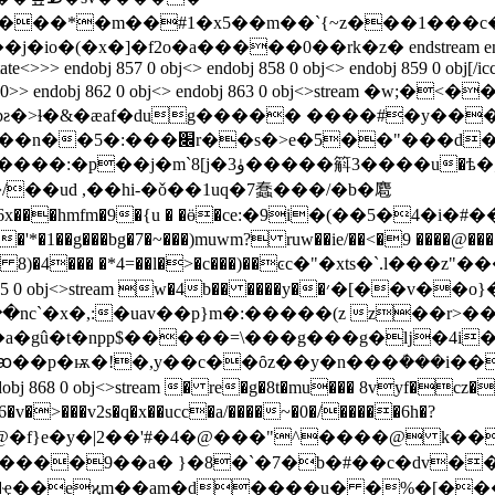
��*�m��#1�x5��m��`{~z���1���c� 
f2o�a�����0��rk�z� endstream endobj 852 0 obj<>
tate<>>> endobj 857 0 obj<> endobj 858 0 obj<> endobj 859 0 obj[/icc
ght 400>> endobj 862 0 obj<> endobj 863 0 obj<>strea
�bƨ�>ɫ�&�ӕaf�dug����� ����#�y��
��i�{��<�o2�[��n������:f
��v�# )��c�83ӹw���� ��#k��ꙟ=��[?
��ud ,��hi-�ǒ��1uq�7蠢���/�b�麅
g���bg�7�~���)muwm? ruw��ie/��<�9 ����@���!fd�
 zuue 8)�4��� �*4=��l�>�c���)��ͼc�"�xts�`.l
c`�x�,:�uav��p}m�:�����(z z��r>��
pp$�����=\���g���g�ǉ�4i�ڟny9��m�ep�o�s �h�
�ꜵ��p�ѭ�!�,y��c��ȏz��y�n���ܳ���i�
<> endobj 868 0 obj<>stream � re�g�8t�mu��� 8vy
6�v�>���v2s�q�x��ucc�a/����~�0�/�����6h�?
e�y�|2��'#�4�@���"^����@ k���w�ʋ��$l�¨@k
�"ŀ����9��a� }�8�`�7�b�#��c�dv��