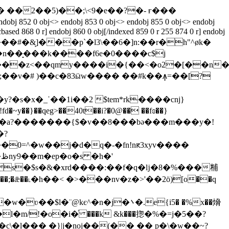
��2��5)��;\<9�e��?�- ғ���
 endobj 853 0 obj<> endobj 855 0 obj<> endobj
based 868 0 r] endobj 860 0 obj[/indexed 859 0 r 255 874 0 r] endobj
m �w;�<����#�&̙]���p`�l3\��6�]n:��r�h"^øk�
�n��̝���k����f6e�0����c$j
~y��}��qeg>��40t��i?�0@�� ��fɞ��}
���z"���a?�������{$�v��8���bə���m���y�!
�0=^�w��j�d�q�-�fn!nԟ3xyv����
'
�s�$s�&�xrd����:��f�q�ǉ�8�%���䊇
f�cz���;�ǣ��˪�h��< �>���nv�z�>'��2ӧ)[o��q
є^�n�j�܌�.e{i5� �%x��熁
l�m/!�o�i�֬ ���k &k���㧾�%�=j�5��?