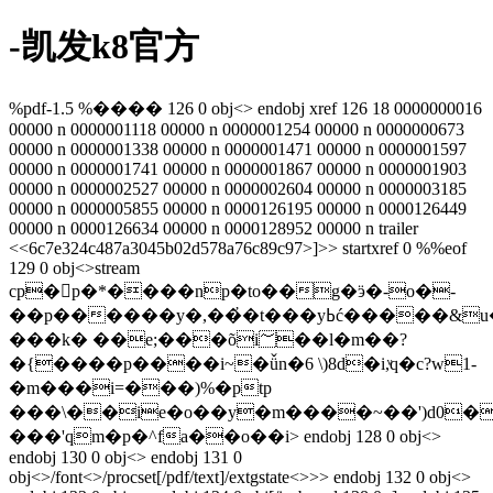
-凯发k8官方
%pdf-1.5 %���� 126 0 obj<> endobj xref 126 18 0000000016
00000 n 0000001118 00000 n 0000001254 00000 n 0000000673
00000 n 0000001338 00000 n 0000001471 00000 n 0000001597
00000 n 0000001741 00000 n 0000001867 00000 n 0000001903
00000 n 0000002527 00000 n 0000002604 00000 n 0000003185
00000 n 0000005855 00000 n 0000126195 00000 n 0000126449
00000 n 0000126634 00000 n 0000128952 00000 n trailer
<<6c7e324c487a3045b02d578a76c89c97>]>> startxref 0 %%eof
129 0 obj<>stream
cp�p�*����np�to��g�ӭ�-o�-
��p������y�,��҆�t���yߕć�����&u�
���k� ��e;���õi؅��l�m��?
�{����p����i~�ǚn�6 \)8d�i,ͮq�c?w1-
�m���i=���)%�ptp
���\��ie�o��y�m����~��')d0
���'qm�p�^fa��o��i
> endobj 128 0 obj<>
endobj 130 0 obj<> endobj 131 0
obj<>/font<>/procset[/pdf/text]/extgstate<>>> endobj 132 0 obj<>