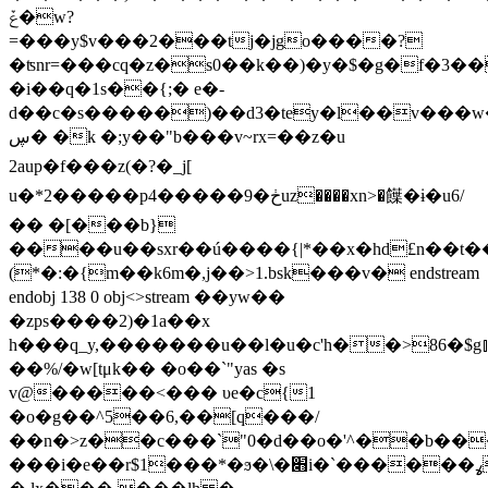
ݞ�w?
=���y$v���2���tj�jgo����?
�ʦnr=���cq�z�s0��k��)�y�$�g�f�3�
�i��q�1s��{;� e�-
d��c�s�����)��d3�tey�l��v���w
ڛ� �k �;y��"b���v~rx=��z�u
2aup�f���z(�?�_j[
u�*2�����p4�����9�ڂuz����xn>�䭟�ɨ�u6/
�� �[���b}
����u��sxr��ú����{|*��x�hd£n��t�
(*�:�{m��k6m�,j��>1.bsk���v� endstream
endobj 138 0 obj<>stream ��yw��
�zps����2)�1a��x
h���q_y,�������u��l�u�c'h��>86�$
��%/�w[tμk�� �o��`"yas �s
v@�����<���
υe�c{1
�o�g��^5��6,��[q���/
��n�>z��c���`"0�ԁ��o�'^��b���
���i�e��r$1���*�ϧ�\�׋i�`������ߩ����w�mۦngb�\�n�x��]^�k.hq