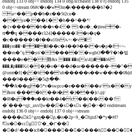
endobj 133 0 obj<> endobj 134 0 obj[/iccbased 138 0 r] endobj 135
0 obj<>stream 06#ƈ�x�w3m�/����t��b?�2
a=�� p��b�z��5ŧ2cu�
��ya�:��{�'�h��^��*/
�{v�����b��v�4� 1�a�:˳�jims�-
ռ��q ����r324]�����3�s�q�
�c�����1�f��a10nԉ=܈�v�
���ym��>����ְ8��c�4��9��i �s�p�f<<-
��m�"q �yn'�����'�wgbt߉��3�!�빞
����e��難&x ��� ��n[u\4))���ō6
���,�p���9ڏ{�[�j�o�^��d�ae������~�"�r�_@t3
@omt�f{�j�b��'ub�����s��w��r��f&ļ
���9����5փ��-
*��/k��gj�5*v�swpco�e�����a^x��y
&mt ����h��i�j �]���]c\.pj/
�l8�qۢ���a��kt��4�c��(��i��?
�`���=q):_axvl]w��|�x�xx �ɉ�>�0 endstream
endobj 136 0 obj<> endobj 137 0 obj<>stream
����ɕƙ^gzƞ��p,�n�2p~9_�hjzd?�*y�#f?
fْu��ccg''�_�t"��
��d^���)c8���
�������h���