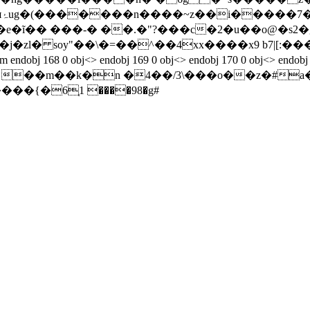
!
��-� ��.�"?���c�2�u��o@�s2�g̥�fߧ:]�]�u��pe}
: ��m��k�n �4��/3\���o��z�#
��{�6֧1 ����98�g#