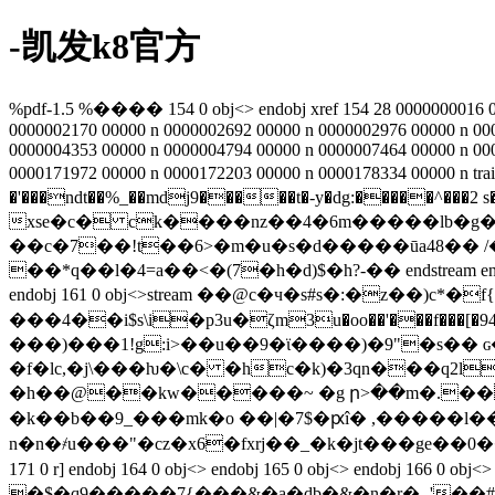
-凯发k8官方
%pdf-1.5 %���� 154 0 obj<> endobj xref 154 28 0000000016 00
0000002170 00000 n 0000002692 00000 n 0000002976 00000 n 00
0000004353 00000 n 0000004794 00000 n 0000007464 00000 n 00
0000171972 00000 n 0000172203 00000 n 0000178334 00000 n t
�'���ndt��%_��mdj9�����t�-y�
dg:�����^��
xse�c� ck����nz��4�6m�����lb�g�
��c�7��!t��6>�m�u�s�d�����ūa48�� /
��*q��l�4=a��<�(7�h�d)$�h?-�� endstream endobj 155 0 obj
endobj 161 0 obj<>stream ��@c�ч�s#s�:�z�
���4��i$s\i�p3u�ζm3u�oo��'���f���[�94
���)���1!g:i>��u��9�ϊ����)�9"�s��
�f�lc,�j\���ƕ�\c� �hc�k)�3qn���q2l
�h��@��kw�����~ �g ր>��m�.��c���tu�!�xe�a��`��p�߿������ 
�k��b��9_���mk�o ��|�7$�ԗî� ,�����l��;��&
n�n�҂u���"�cz�x6�fxrj��_�k�jt���ge��0��
171 0 r] endobj 164 0 obj<> endobj 165 0 obj<> endo
�$�q9�����7{���&�a�db�&�n�r� -'