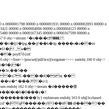
 n 0000001798 00000 n 0000001931 00000 n 0000002093 00000 n
3421 00000 n 0000004006 00000 n 0000004123 00000 n
5480 00000 n 0000167345 00000 n 0000167599 00000 n
eof 157 0 obj<>stream ^�п��|�f;���;
vz��'�v�[j1�lpg,��@��k�4p ����s�a��m
61�j _ѧ�
� poy87ô{mf
font<>/procset[/pdf/text]/extgstate<>>> endobj 160 0 obj<>
zi�9�)�!
���3e,��5��
�z|71-���i�#]�sa( ��
���w�* ���.�o\1|
l�i�h�0� ��y�?
3y} endstream endobj 163 0 obj[/iccbased
o�g�ќp��p� ƶcsl"�j'q���i��y9ǁ��й��-t8���?��
��%su������z�@r ���^����}