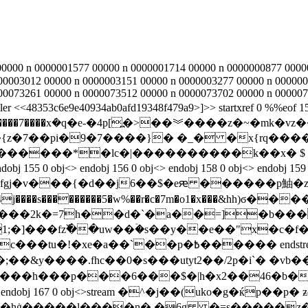
000 n 0000001577 00000 n 0000001714 00000 n 0000000877 00000
00003012 00000 n 0000003151 00000 n 0000003277 00000 n 000000
00073261 00000 n 0000073512 00000 n 0000073702 00000 n 000007
railer <<48353c6e9e40934ab0afd19348f479a9>]>> startxref 0 %%
�2 s����7����x݁�q�e-�4p[߽�>��︾����z�~�mk�
{z�7��pi�9�7����}� �_� �x{rq����
������*�lc�|����������k��x� $ �
<> endobj 156 0 obj<> endobj 158 0 obj<> endobj 159 0 obj<>/
�)c*�f{fgj�v���{�d��j6��$�eԙ ������p鮋�
j����s���������5�w%��r�c�7m�o1�x���&hh)ϭ��
 ɢ���2k�=7h��d�`�a��=]�b���
1;�]���fz߰��uw��ۡ�s��y��e��"x�c�f
endstream endobj 162 0 obj<>stream �d�����瘼
y����.fhc��0�s���utyt2��/2p�i`� �vb����
��h���p���6���$�|h�x2��46�b�������l���
bj 166 0 obj<> endobj 167 0 obj<>stream �^�j��(uk
��#�hġ�����l����n� �6g �=s�����z