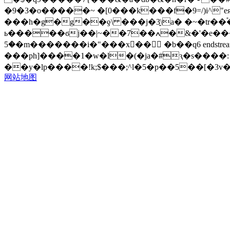
�9�3�o�����~ �[0���k���f�9=/)i^"eяۂug�(�������n����~z��i�����7����t �)��t�u���/�������o�p�l1�
���h�g�g��ƍ\ ���j�3͍\a� �~�tr��֕�e�ĩ�� �
ь�����ϭj��|~��7��ߍ�&�'�e���j�zl� soy"��\�=��^��4xx����x9 b7|[:���e͏w�<�#s �ݸ����&��'�
�5�m�������i�"���x�� �b��q6 endstream endobj 168 0 obj<> endobj 169 0 obj<> endobj 170 0 obj<> endobj 171 0 obj<>stream
���ph]����1�w�l�(�ja�#ԇ�s����
��y�lp����!k;$���;^l�5�p��5��[�3v��
网站地图