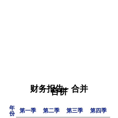
财务报告– 合并
合併
年
第一季
第二季
第三季
第四季
份