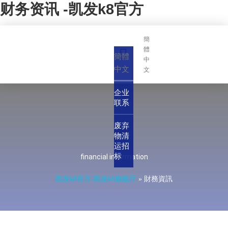
财务资讯 -凯发k8官方
簡
體
簡體
中
中文
文
企业
联系
废弃
物清
运招
标
financial information
凯发k8官方-凯发k8旗舰厅
»
財務資訊