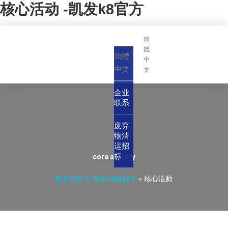
核心活动 -凯发k8官方
簡
體
簡體
中
中文
文
企业
联系
废弃
物清
运招
标
core activity
凯发k8官方-凯发k8旗舰厅
»
核心活動