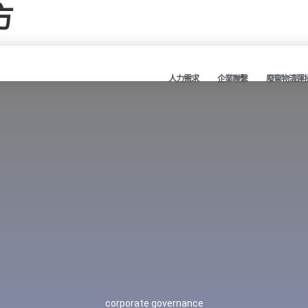
方
人力需求
企業聯繫
廢棄物清運
corporate governance