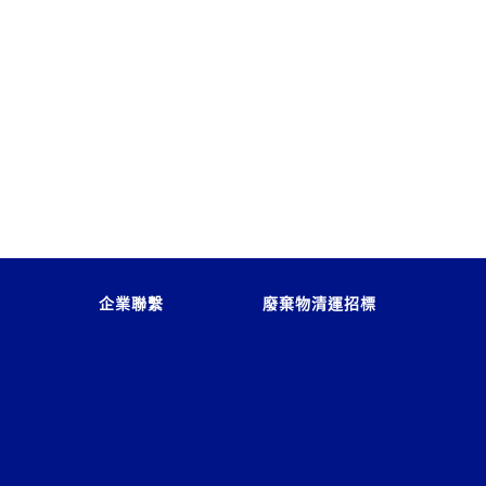
企業聯繫
廢棄物清運招標