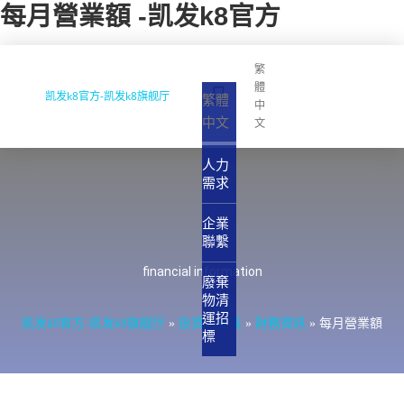
每月營業額 -凯发k8官方
繁
體
凯发k8官方-凯发k8旗舰厅
繁體
中
中文
文
人力
需求
企業
聯繫
financial information
廢棄
物清
運招
凯发k8官方-凯发k8旗舰厅
»
投資人專區
»
財務資訊
»
每月營業額
標