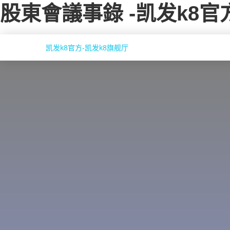
股東會議事錄 -凯发k8官
凯发k8官方-凯发k8旗舰厅