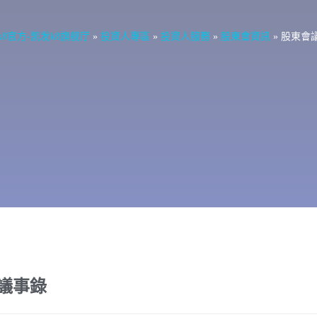
k8官方-凯发k8旗舰厅
»
投資人專區
»
投資人服務
»
股東會資訊
»
股東會
議事錄