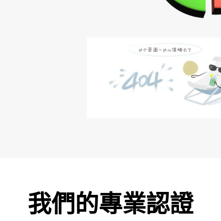
我們的專業認證