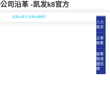
公司沿革 -凯发k8官方
凯发k8官方-凯发k8旗舰厅
人力
需求
企業
聯繫
廢棄
物清
運招
標